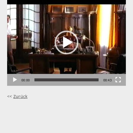
Video-
Player
00:00
00:43
<<
Zurück