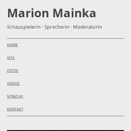
Zum
Inhalt
Marion Mainka
springen
Schauspielerin · Sprecherin · Moderatorin
HOME
VITA
FOTOS
VIDEOS
SPRACHE
KONTAKT