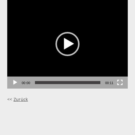
Video-
Player
00:00
00:11
<<
Zurück