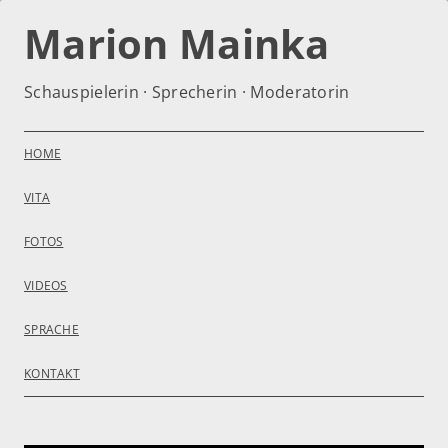
Zum
Inhalt
Marion Mainka
springen
Schauspielerin · Sprecherin · Moderatorin
HOME
VITA
FOTOS
VIDEOS
SPRACHE
KONTAKT