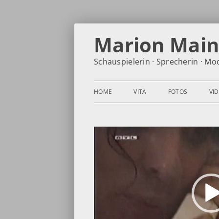
Zum
Inhalt
Marion Mai
springen
Schauspielerin · Sprecherin · Mo
HOME
VITA
FOTOS
VI
Video-
Player