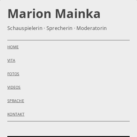
Zum
Inhalt
Marion Mainka
springen
Schauspielerin · Sprecherin · Moderatorin
HOME
VITA
FOTOS
VIDEOS
SPRACHE
KONTAKT