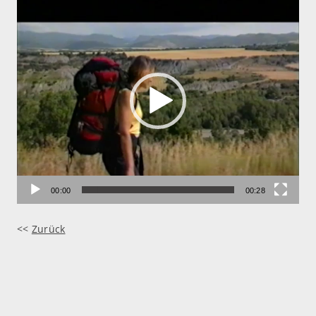
Video-
Player
00:00
00:28
<<
Zurück