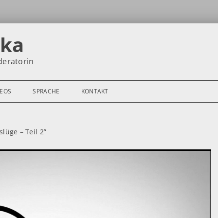
nka
deratorin
DEOS
SPRACHE
KONTAKT
üge – Teil 2”