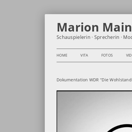
Zum
Inhalt
Marion Mai
springen
Schauspielerin · Sprecherin · Mo
HOME
VITA
FOTOS
VI
Dokumentation WDR “Die Wohlstandsl
Video-
Player